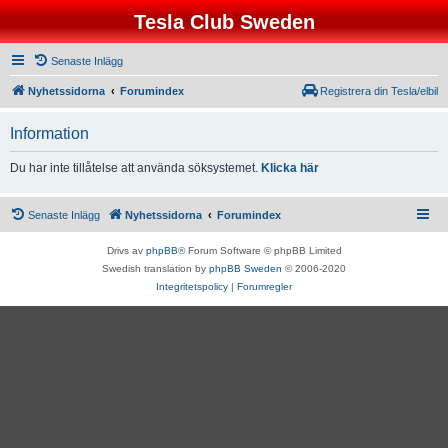
Tesla Club Sweden
Senaste Inlägg
Nyhetssidorna
Forumindex
Registrera din Tesla/elbil
Information
Du har inte tillåtelse att använda söksystemet.
Klicka här
Senaste Inlägg
Nyhetssidorna
Forumindex
Drivs av
phpBB
® Forum Software © phpBB Limited
Swedish translation by
phpBB Sweden
© 2006-2020
Integritetspolicy
|
Forumregler