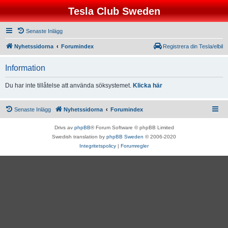
Tesla Club Sweden
Senaste Inlägg
Nyhetssidorna
Forumindex
Registrera din Tesla/elbil
Information
Du har inte tillåtelse att använda söksystemet.
Klicka här
Senaste Inlägg
Nyhetssidorna
Forumindex
Drivs av
phpBB
® Forum Software © phpBB Limited
Swedish translation by
phpBB Sweden
© 2006-2020
Integritetspolicy
|
Forumregler