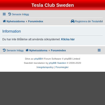
Tesla Club Sweden
Senaste Inlägg
Nyhetssidorna
Forumindex
Registrera din Tesla/elbil
Information
Du har inte tillåtelse att använda söksystemet.
Klicka här
Senaste Inlägg
Nyhetssidorna
Forumindex
Drivs av
phpBB
® Forum Software © phpBB Limited
Swedish translation by
phpBB Sweden
© 2006-2020
Integritetspolicy
|
Forumregler