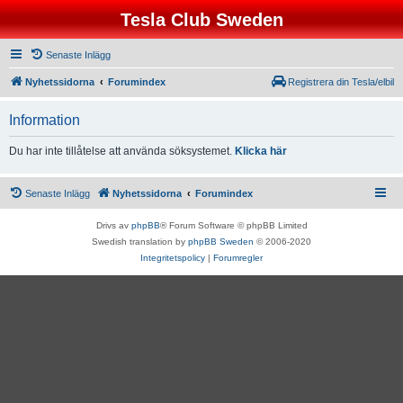
Tesla Club Sweden
Senaste Inlägg
Nyhetssidorna
Forumindex
Registrera din Tesla/elbil
Information
Du har inte tillåtelse att använda söksystemet.
Klicka här
Senaste Inlägg
Nyhetssidorna
Forumindex
Drivs av
phpBB
® Forum Software © phpBB Limited
Swedish translation by
phpBB Sweden
© 2006-2020
Integritetspolicy
|
Forumregler