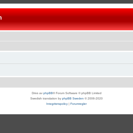
n
Drivs av
phpBB
® Forum Software © phpBB Limited
Swedish translation by
phpBB Sweden
© 2006-2020
Integritetspolicy
|
Forumregler