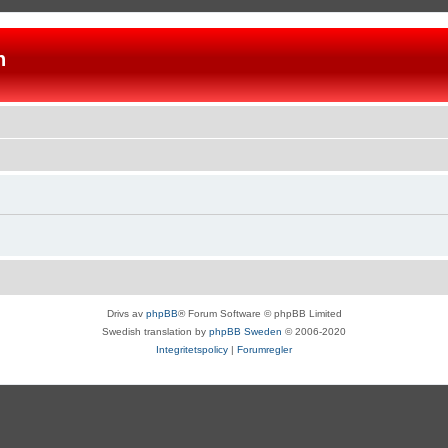
n
Drivs av
phpBB
® Forum Software © phpBB Limited
Swedish translation by
phpBB Sweden
© 2006-2020
Integritetspolicy
|
Forumregler