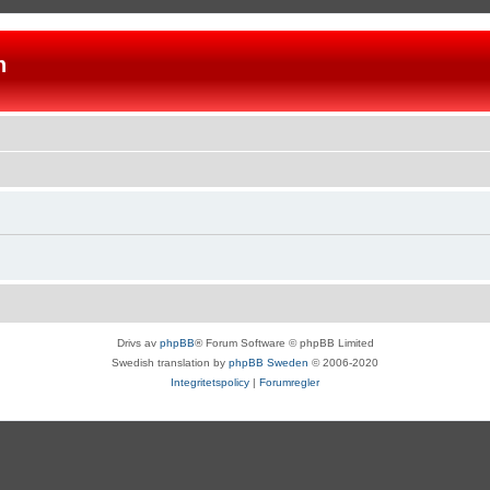
n
Drivs av
phpBB
® Forum Software © phpBB Limited
Swedish translation by
phpBB Sweden
© 2006-2020
Integritetspolicy
|
Forumregler