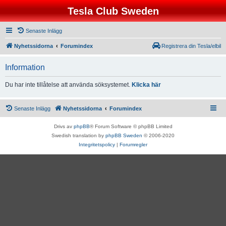
Tesla Club Sweden
Senaste Inlägg
Nyhetssidorna
Forumindex
Registrera din Tesla/elbil
Information
Du har inte tillåtelse att använda söksystemet.
Klicka här
Senaste Inlägg
Nyhetssidorna
Forumindex
Drivs av
phpBB
® Forum Software © phpBB Limited
Swedish translation by
phpBB Sweden
© 2006-2020
Integritetspolicy
|
Forumregler