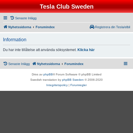
Tesla Club Sweden
Senaste Inlägg
Nyhetssidorna
Forumindex
Registrera din Tesla/elbil
Information
Du har inte tillåtelse att använda söksystemet.
Klicka här
Senaste Inlägg
Nyhetssidorna
Forumindex
Drivs av
phpBB
® Forum Software © phpBB Limited
Swedish translation by
phpBB Sweden
© 2006-2020
Integritetspolicy
|
Forumregler