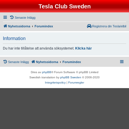
Tesla Club Sweden
Senaste Inlägg
Nyhetssidorna
Forumindex
Registrera din Tesla/elbil
Information
Du har inte tillåtelse att använda söksystemet.
Klicka här
Senaste Inlägg
Nyhetssidorna
Forumindex
Drivs av
phpBB
® Forum Software © phpBB Limited
Swedish translation by
phpBB Sweden
© 2006-2020
Integritetspolicy
|
Forumregler