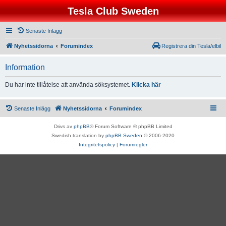
Tesla Club Sweden
Senaste Inlägg
Nyhetssidorna
Forumindex
Registrera din Tesla/elbil
Information
Du har inte tillåtelse att använda söksystemet.
Klicka här
Senaste Inlägg
Nyhetssidorna
Forumindex
Drivs av
phpBB
® Forum Software © phpBB Limited
Swedish translation by
phpBB Sweden
© 2006-2020
Integritetspolicy
|
Forumregler