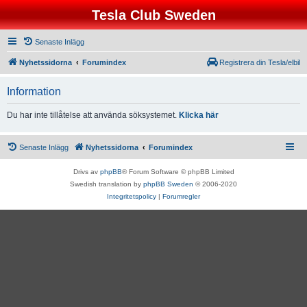
Tesla Club Sweden
Senaste Inlägg
Nyhetssidorna
Forumindex
Registrera din Tesla/elbil
Information
Du har inte tillåtelse att använda söksystemet.
Klicka här
Senaste Inlägg
Nyhetssidorna
Forumindex
Drivs av
phpBB
® Forum Software © phpBB Limited
Swedish translation by
phpBB Sweden
© 2006-2020
Integritetspolicy
|
Forumregler