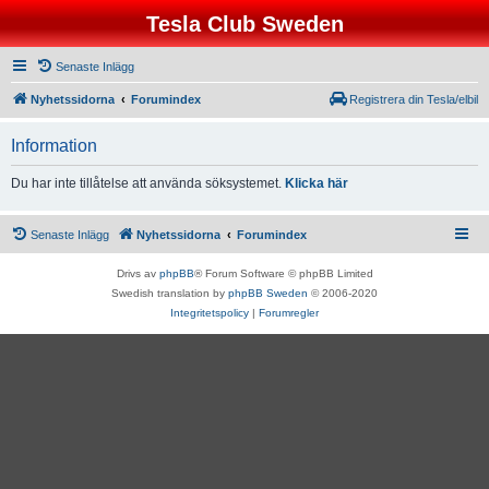
Tesla Club Sweden
Senaste Inlägg
Nyhetssidorna
Forumindex
Registrera din Tesla/elbil
Information
Du har inte tillåtelse att använda söksystemet.
Klicka här
Senaste Inlägg
Nyhetssidorna
Forumindex
Drivs av
phpBB
® Forum Software © phpBB Limited
Swedish translation by
phpBB Sweden
© 2006-2020
Integritetspolicy
|
Forumregler