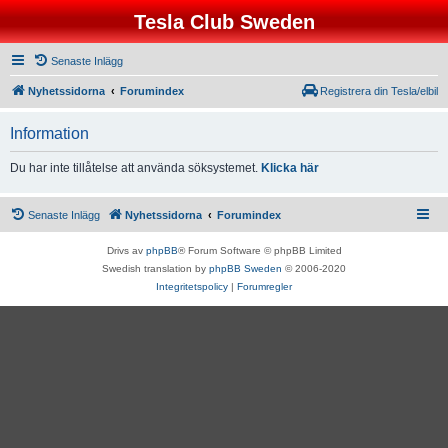
Tesla Club Sweden
Senaste Inlägg
Nyhetssidorna
Forumindex
Registrera din Tesla/elbil
Information
Du har inte tillåtelse att använda söksystemet.
Klicka här
Senaste Inlägg
Nyhetssidorna
Forumindex
Drivs av
phpBB
® Forum Software © phpBB Limited
Swedish translation by
phpBB Sweden
© 2006-2020
Integritetspolicy
|
Forumregler