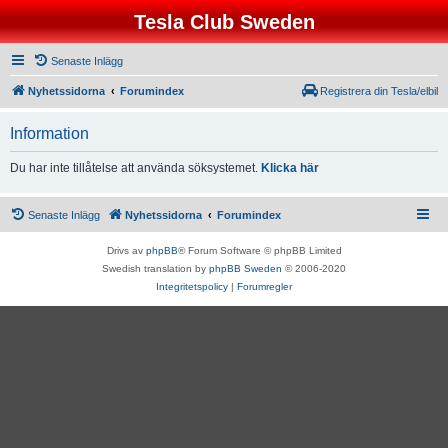
Tesla Club Sweden
Senaste Inlägg
Nyhetssidorna
Forumindex
Registrera din Tesla/elbil
Information
Du har inte tillåtelse att använda söksystemet.
Klicka här
Senaste Inlägg
Nyhetssidorna
Forumindex
Drivs av
phpBB
® Forum Software © phpBB Limited
Swedish translation by
phpBB Sweden
© 2006-2020
Integritetspolicy
|
Forumregler