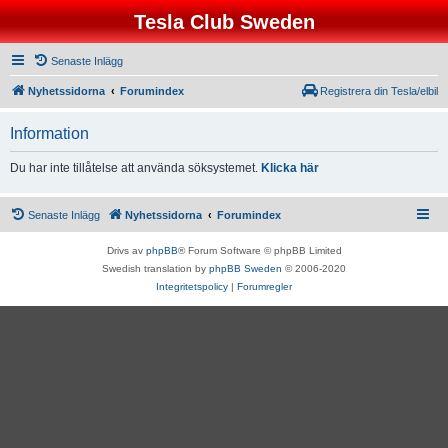
Tesla Club Sweden
Senaste Inlägg
Nyhetssidorna
Forumindex
Registrera din Tesla/elbil
Information
Du har inte tillåtelse att använda söksystemet.
Klicka här
Senaste Inlägg
Nyhetssidorna
Forumindex
Drivs av
phpBB
® Forum Software © phpBB Limited
Swedish translation by
phpBB Sweden
© 2006-2020
Integritetspolicy
|
Forumregler