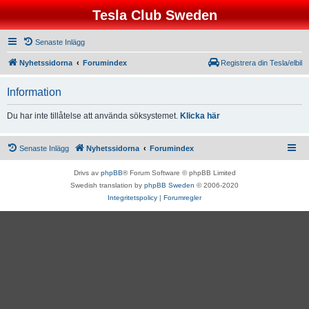
Tesla Club Sweden
Senaste Inlägg
Nyhetssidorna
Forumindex
Registrera din Tesla/elbil
Information
Du har inte tillåtelse att använda söksystemet.
Klicka här
Senaste Inlägg
Nyhetssidorna
Forumindex
Drivs av
phpBB
® Forum Software © phpBB Limited
Swedish translation by
phpBB Sweden
© 2006-2020
Integritetspolicy
|
Forumregler