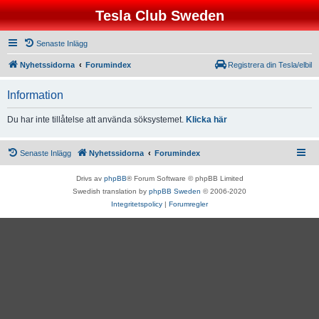
Tesla Club Sweden
Senaste Inlägg
Nyhetssidorna
Forumindex
Registrera din Tesla/elbil
Information
Du har inte tillåtelse att använda söksystemet.
Klicka här
Senaste Inlägg
Nyhetssidorna
Forumindex
Drivs av
phpBB
® Forum Software © phpBB Limited
Swedish translation by
phpBB Sweden
© 2006-2020
Integritetspolicy
|
Forumregler