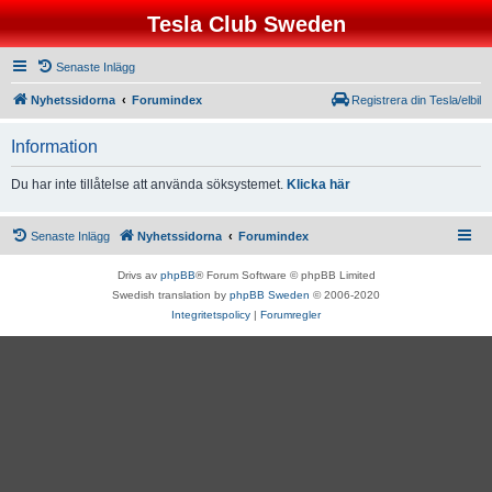
Tesla Club Sweden
Senaste Inlägg
Nyhetssidorna
Forumindex
Registrera din Tesla/elbil
Information
Du har inte tillåtelse att använda söksystemet.
Klicka här
Senaste Inlägg
Nyhetssidorna
Forumindex
Drivs av
phpBB
® Forum Software © phpBB Limited
Swedish translation by
phpBB Sweden
© 2006-2020
Integritetspolicy
|
Forumregler