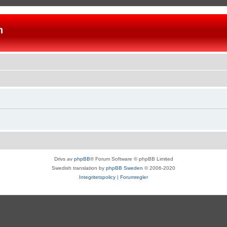
n
Drivs av
phpBB
® Forum Software © phpBB Limited
Swedish translation by
phpBB Sweden
© 2006-2020
Integritetspolicy
|
Forumregler