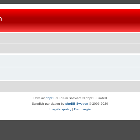
n
Drivs av
phpBB
® Forum Software © phpBB Limited
Swedish translation by
phpBB Sweden
© 2006-2020
Integritetspolicy
|
Forumregler