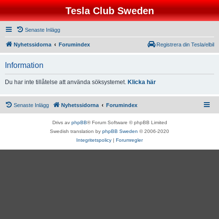
Tesla Club Sweden
Senaste Inlägg
Nyhetssidorna
Forumindex
Registrera din Tesla/elbil
Information
Du har inte tillåtelse att använda söksystemet.
Klicka här
Senaste Inlägg
Nyhetssidorna
Forumindex
Drivs av
phpBB
® Forum Software © phpBB Limited
Swedish translation by
phpBB Sweden
© 2006-2020
Integritetspolicy
|
Forumregler