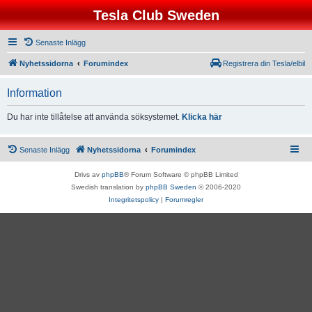
Tesla Club Sweden
Senaste Inlägg
Nyhetssidorna
Forumindex
Registrera din Tesla/elbil
Information
Du har inte tillåtelse att använda söksystemet.
Klicka här
Senaste Inlägg
Nyhetssidorna
Forumindex
Drivs av
phpBB
® Forum Software © phpBB Limited
Swedish translation by
phpBB Sweden
© 2006-2020
Integritetspolicy
|
Forumregler