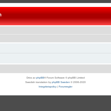
n
Drivs av
phpBB
® Forum Software © phpBB Limited
Swedish translation by
phpBB Sweden
© 2006-2020
Integritetspolicy
|
Forumregler