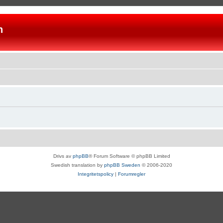
n
Drivs av
phpBB
® Forum Software © phpBB Limited
Swedish translation by
phpBB Sweden
© 2006-2020
Integritetspolicy
|
Forumregler