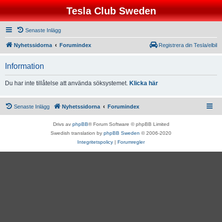
Tesla Club Sweden
Senaste Inlägg
Nyhetssidorna
Forumindex
Registrera din Tesla/elbil
Information
Du har inte tillåtelse att använda söksystemet.
Klicka här
Senaste Inlägg
Nyhetssidorna
Forumindex
Drivs av
phpBB
® Forum Software © phpBB Limited
Swedish translation by
phpBB Sweden
© 2006-2020
Integritetspolicy
|
Forumregler