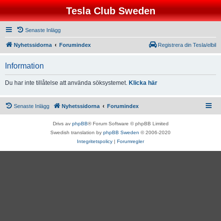
Tesla Club Sweden
Senaste Inlägg
Nyhetssidorna
Forumindex
Registrera din Tesla/elbil
Information
Du har inte tillåtelse att använda söksystemet.
Klicka här
Senaste Inlägg
Nyhetssidorna
Forumindex
Drivs av
phpBB
® Forum Software © phpBB Limited
Swedish translation by
phpBB Sweden
© 2006-2020
Integritetspolicy
|
Forumregler