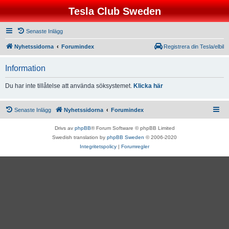
Tesla Club Sweden
Senaste Inlägg
Nyhetssidorna
Forumindex
Registrera din Tesla/elbil
Information
Du har inte tillåtelse att använda söksystemet.
Klicka här
Senaste Inlägg
Nyhetssidorna
Forumindex
Drivs av
phpBB
® Forum Software © phpBB Limited
Swedish translation by
phpBB Sweden
© 2006-2020
Integritetspolicy
|
Forumregler