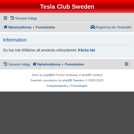
Tesla Club Sweden
Senaste Inlägg
Nyhetssidorna
Forumindex
Registrera din Tesla/elbil
Information
Du har inte tillåtelse att använda söksystemet.
Klicka här
Senaste Inlägg
Nyhetssidorna
Forumindex
Drivs av
phpBB
® Forum Software © phpBB Limited
Swedish translation by
phpBB Sweden
© 2006-2020
Integritetspolicy
|
Forumregler