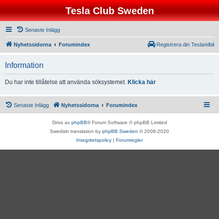
Tesla Club Sweden
Senaste Inlägg
Nyhetssidorna
Forumindex
Registrera din Tesla/elbil
Information
Du har inte tillåtelse att använda söksystemet.
Klicka här
Senaste Inlägg
Nyhetssidorna
Forumindex
Drivs av
phpBB
® Forum Software © phpBB Limited
Swedish translation by
phpBB Sweden
© 2006-2020
Integritetspolicy
|
Forumregler