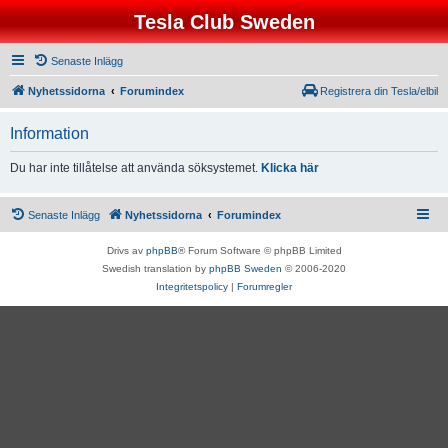
Tesla Club Sweden
Senaste Inlägg
Nyhetssidorna
Forumindex
Registrera din Tesla/elbil
Information
Du har inte tillåtelse att använda söksystemet.
Klicka här
Senaste Inlägg
Nyhetssidorna
Forumindex
Drivs av
phpBB
® Forum Software © phpBB Limited
Swedish translation by
phpBB Sweden
© 2006-2020
Integritetspolicy
|
Forumregler