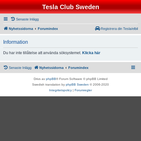
Tesla Club Sweden
Senaste Inlägg
Nyhetssidorna
Forumindex
Registrera din Tesla/elbil
Information
Du har inte tillåtelse att använda söksystemet.
Klicka här
Senaste Inlägg
Nyhetssidorna
Forumindex
Drivs av
phpBB
® Forum Software © phpBB Limited
Swedish translation by
phpBB Sweden
© 2006-2020
Integritetspolicy
|
Forumregler