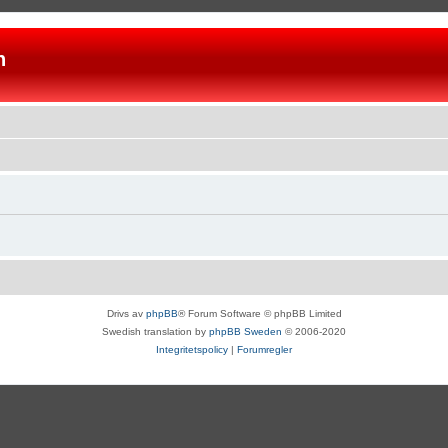
n
Drivs av
phpBB
® Forum Software © phpBB Limited
Swedish translation by
phpBB Sweden
© 2006-2020
Integritetspolicy
|
Forumregler