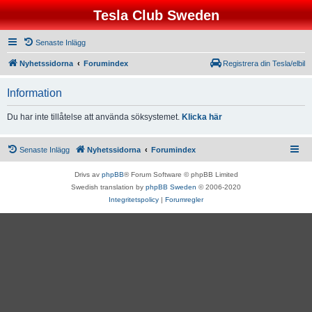
Tesla Club Sweden
Senaste Inlägg
Nyhetssidorna
Forumindex
Registrera din Tesla/elbil
Information
Du har inte tillåtelse att använda söksystemet.
Klicka här
Senaste Inlägg
Nyhetssidorna
Forumindex
Drivs av
phpBB
® Forum Software © phpBB Limited
Swedish translation by
phpBB Sweden
© 2006-2020
Integritetspolicy
|
Forumregler