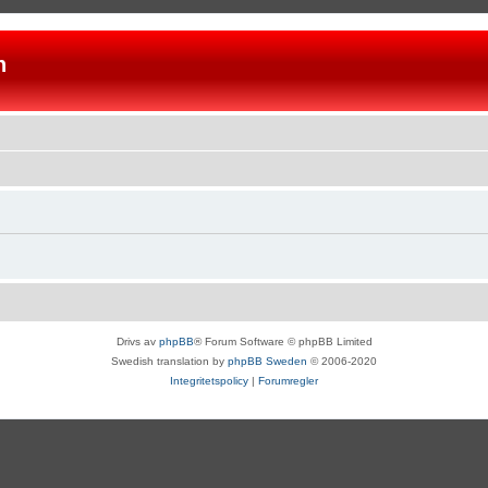
n
Drivs av
phpBB
® Forum Software © phpBB Limited
Swedish translation by
phpBB Sweden
© 2006-2020
Integritetspolicy
|
Forumregler