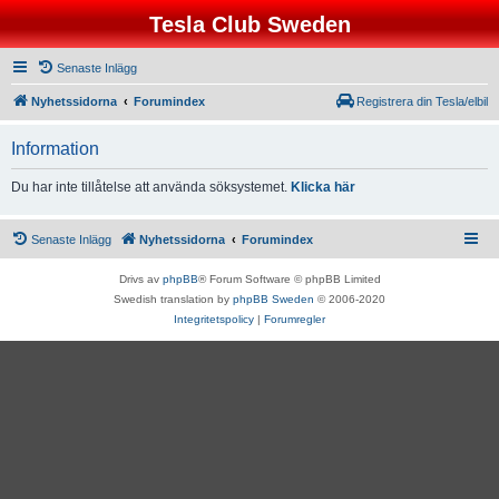
Tesla Club Sweden
Senaste Inlägg
Nyhetssidorna
Forumindex
Registrera din Tesla/elbil
Information
Du har inte tillåtelse att använda söksystemet.
Klicka här
Senaste Inlägg
Nyhetssidorna
Forumindex
Drivs av
phpBB
® Forum Software © phpBB Limited
Swedish translation by
phpBB Sweden
© 2006-2020
Integritetspolicy
|
Forumregler