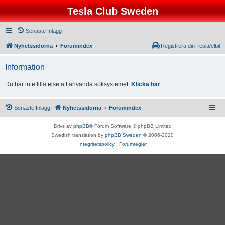
Tesla Club Sweden
Senaste Inlägg
Nyhetssidorna
Forumindex
Registrera din Tesla/elbil
Information
Du har inte tillåtelse att använda söksystemet.
Klicka här
Senaste Inlägg
Nyhetssidorna
Forumindex
Drivs av
phpBB
® Forum Software © phpBB Limited
Swedish translation by
phpBB Sweden
© 2006-2020
Integritetspolicy
|
Forumregler