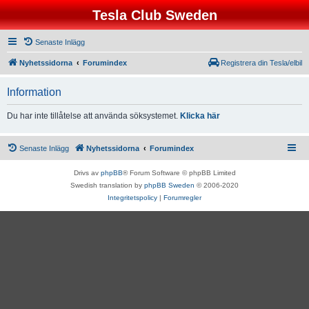
Tesla Club Sweden
Senaste Inlägg
Nyhetssidorna
Forumindex
Registrera din Tesla/elbil
Information
Du har inte tillåtelse att använda söksystemet.
Klicka här
Senaste Inlägg
Nyhetssidorna
Forumindex
Drivs av
phpBB
® Forum Software © phpBB Limited
Swedish translation by
phpBB Sweden
© 2006-2020
Integritetspolicy
|
Forumregler