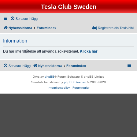
Tesla Club Sweden
Senaste Inlägg
Nyhetssidorna
Forumindex
Registrera din Tesla/elbil
Information
Du har inte tillåtelse att använda söksystemet.
Klicka här
Senaste Inlägg
Nyhetssidorna
Forumindex
Drivs av
phpBB
® Forum Software © phpBB Limited
Swedish translation by
phpBB Sweden
© 2006-2020
Integritetspolicy
|
Forumregler