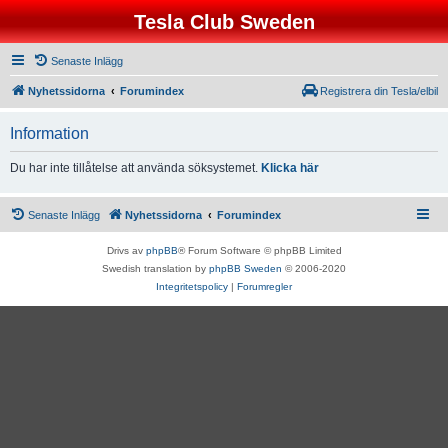
Tesla Club Sweden
Senaste Inlägg
Nyhetssidorna
Forumindex
Registrera din Tesla/elbil
Information
Du har inte tillåtelse att använda söksystemet.
Klicka här
Senaste Inlägg
Nyhetssidorna
Forumindex
Drivs av
phpBB
® Forum Software © phpBB Limited
Swedish translation by
phpBB Sweden
© 2006-2020
Integritetspolicy
|
Forumregler