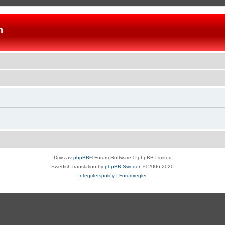
n
Drivs av
phpBB
® Forum Software © phpBB Limited
Swedish translation by
phpBB Sweden
© 2006-2020
Integritetspolicy
|
Forumregler