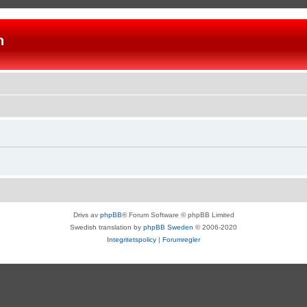
n
Drivs av
phpBB
® Forum Software © phpBB Limited
Swedish translation by
phpBB Sweden
© 2006-2020
Integritetspolicy
|
Forumregler