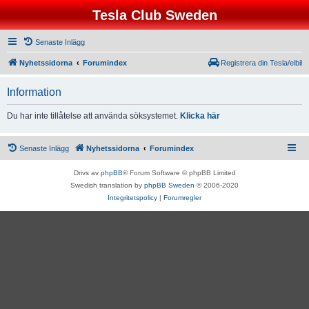
Tesla Club Sweden
Senaste Inlägg
Nyhetssidorna
Forumindex
Registrera din Tesla/elbil
Information
Du har inte tillåtelse att använda söksystemet.
Klicka här
Senaste Inlägg
Nyhetssidorna
Forumindex
Drivs av
phpBB
® Forum Software © phpBB Limited
Swedish translation by
phpBB Sweden
© 2006-2020
Integritetspolicy
|
Forumregler