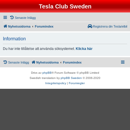
Tesla Club Sweden
Senaste Inlägg
Nyhetssidorna
Forumindex
Registrera din Tesla/elbil
Information
Du har inte tillåtelse att använda söksystemet.
Klicka här
Senaste Inlägg
Nyhetssidorna
Forumindex
Drivs av
phpBB
® Forum Software © phpBB Limited
Swedish translation by
phpBB Sweden
© 2006-2020
Integritetspolicy
|
Forumregler