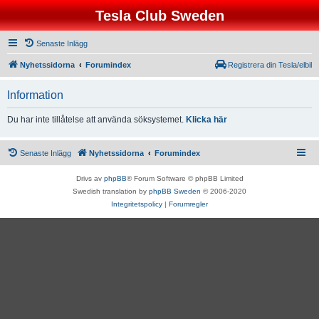
Tesla Club Sweden
Senaste Inlägg
Nyhetssidorna
Forumindex
Registrera din Tesla/elbil
Information
Du har inte tillåtelse att använda söksystemet.
Klicka här
Senaste Inlägg
Nyhetssidorna
Forumindex
Drivs av
phpBB
® Forum Software © phpBB Limited
Swedish translation by
phpBB Sweden
© 2006-2020
Integritetspolicy
|
Forumregler