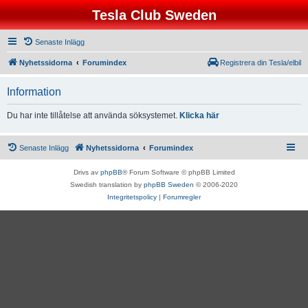
Tesla Club Sweden
Senaste Inlägg
Nyhetssidorna
Forumindex
Registrera din Tesla/elbil
Information
Du har inte tillåtelse att använda söksystemet.
Klicka här
Senaste Inlägg
Nyhetssidorna
Forumindex
Drivs av
phpBB
® Forum Software © phpBB Limited
Swedish translation by
phpBB Sweden
© 2006-2020
Integritetspolicy
|
Forumregler