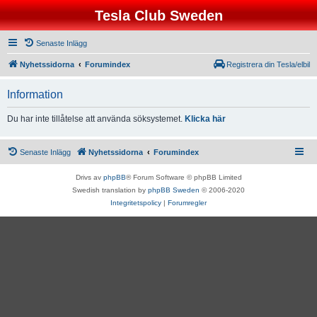
Tesla Club Sweden
Senaste Inlägg
Nyhetssidorna
Forumindex
Registrera din Tesla/elbil
Information
Du har inte tillåtelse att använda söksystemet.
Klicka här
Senaste Inlägg
Nyhetssidorna
Forumindex
Drivs av
phpBB
® Forum Software © phpBB Limited
Swedish translation by
phpBB Sweden
© 2006-2020
Integritetspolicy
|
Forumregler