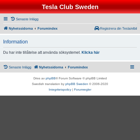
Tesla Club Sweden
Senaste Inlägg
Nyhetssidorna
Forumindex
Registrera din Tesla/elbil
Information
Du har inte tillåtelse att använda söksystemet.
Klicka här
Senaste Inlägg
Nyhetssidorna
Forumindex
Drivs av
phpBB
® Forum Software © phpBB Limited
Swedish translation by
phpBB Sweden
© 2006-2020
Integritetspolicy
|
Forumregler