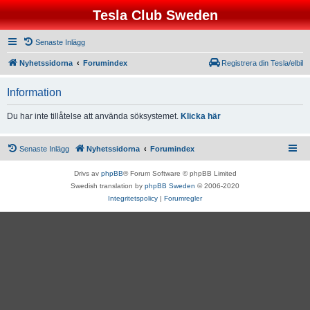
Tesla Club Sweden
Senaste Inlägg
Nyhetssidorna
Forumindex
Registrera din Tesla/elbil
Information
Du har inte tillåtelse att använda söksystemet.
Klicka här
Senaste Inlägg
Nyhetssidorna
Forumindex
Drivs av
phpBB
® Forum Software © phpBB Limited
Swedish translation by
phpBB Sweden
© 2006-2020
Integritetspolicy
|
Forumregler