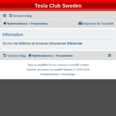
Tesla Club Sweden
Senaste Inlägg
Nyhetssidorna
Forumindex
Registrera din Tesla/elbil
Information
Du har inte tillåtelse att använda söksystemet.
Klicka här
Senaste Inlägg
Nyhetssidorna
Forumindex
Drivs av
phpBB
® Forum Software © phpBB Limited
Swedish translation by
phpBB Sweden
© 2006-2020
Integritetspolicy
|
Forumregler